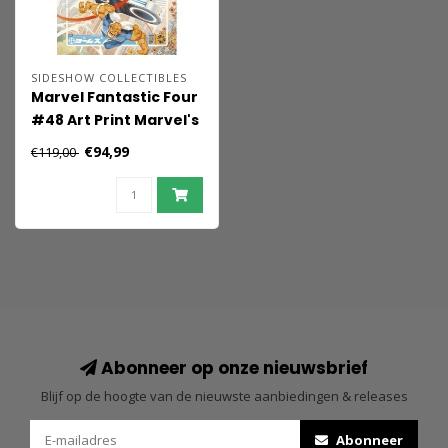
SIDESHOW COLLECTIBLES
Marvel Fantastic Four
#48 Art Print Marvel's
First Family: The
€94,99
€119,00
Fantastic Four! 61 x 41
cm - unframed
Abonneer op onze nieuwsbrief
Blijf op de hoogte van de nieuwste aanbiedingen & releases
Abonneer