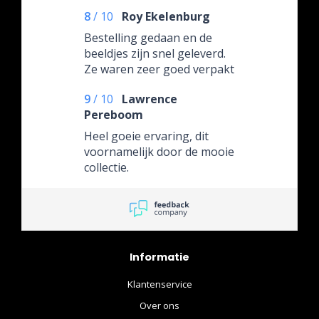
8
/
10
Roy Ekelenburg
Bestelling gedaan en de
beeldjes zijn snel geleverd.
Ze waren zeer goed verpakt
en was zelfs voorzien van
9
/
10
Lawrence
cadeaupapier. 4 steren i.v.m.
Pereboom
een beeldje wat ik besteld
had. Zou op voorraad zijn
Heel goeie ervaring, dit
volgens de webpagina van
voornamelijk door de mooie
Moviestore.nl Echter die
collectie.
was niet op voorraad en
ook niet meer leverbaar. Ik
heb mijn geld teruggestort
gekregen.
Informatie
Klantenservice
Over ons