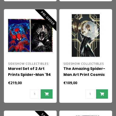
PRE-ORDER
SIDESHOW COLLECTIBLES
SIDESHOW COLLECTIBLES
Marvel Set of 2 Art
The Amazing Spider-
Prints Spider-Man '94
Man Art Print Cosmic
Deluxe Set 61 x 41 cm -
Black Cat 61 x 41 cm -
€219,00
€109,00
unframed
unframed