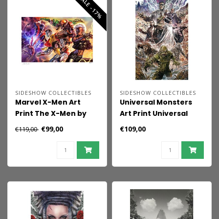
SALE -17%
SIDESHOW COLLECTIBLES
SIDESHOW COLLECTIBLES
Marvel X-Men Art
Universal Monsters
Print The X-Men by
Art Print Universal
Felipe Massafera 46 x
Monsters by Vincenzo
€99,00
€109,00
€119,00
66 cm - unframed
Riccardi 61 x 41 cm -
unframed