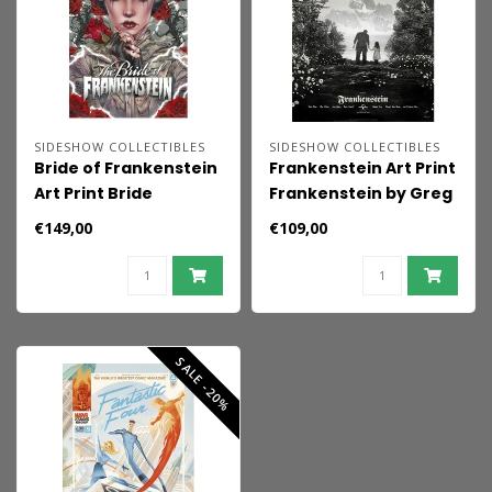
SIDESHOW COLLECTIBLES
SIDESHOW COLLECTIBLES
Bride of Frankenstein
Frankenstein Art Print
Art Print Bride
Frankenstein by Greg
Afterlife by Brian M.
Ruth 61 x 46 cm -
€149,00
€109,00
Viveros 61 x 41 cm -
unframed
unframed
SALE -20%