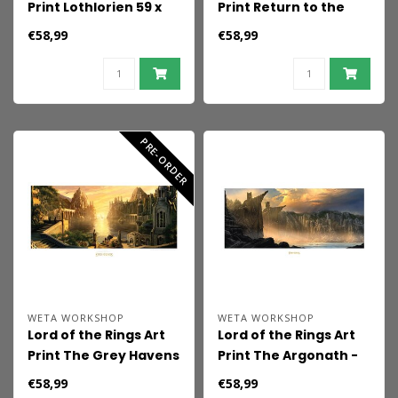
Print Lothlorien 59 x
Print Return to the
30 cm
Green Dragon Inn 59 x
€58,99
€58,99
42 cm
PRE-ORDER
WETA WORKSHOP
WETA WORKSHOP
Lord of the Rings Art
Lord of the Rings Art
Print The Grey Havens
Print The Argonath -
59 x 30 cm
Pillars of the Kings 59
€58,99
€58,99
x 30 cm