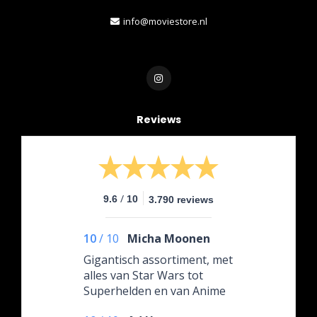
info@moviestore.nl
Reviews
/
9.6
10
3.790 reviews
10
/
10
Micha Moonen
Gigantisch assortiment, met
alles van Star Wars tot
Superhelden en van Anime
tot LOTR!