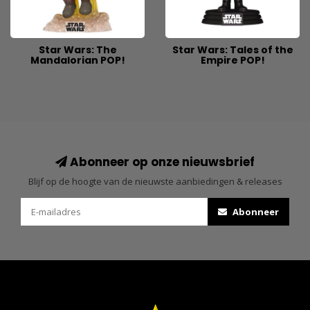
Star Wars: The
Star Wars: Tales of the
Mandalorian POP!
Empire POP!
Abonneer op onze nieuwsbrief
Blijf op de hoogte van de nieuwste aanbiedingen & releases
Abonneer