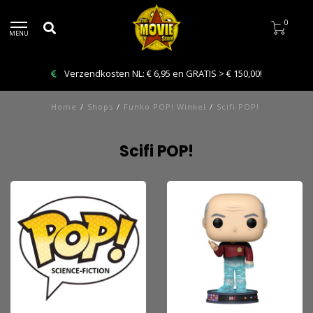
0
MENU
Verzendkosten NL: € 6,95 en GRATIS > € 150,00!
Home
/
Shops
/
Funko POP! Winkel
/
Scifi POP!
Scifi POP!