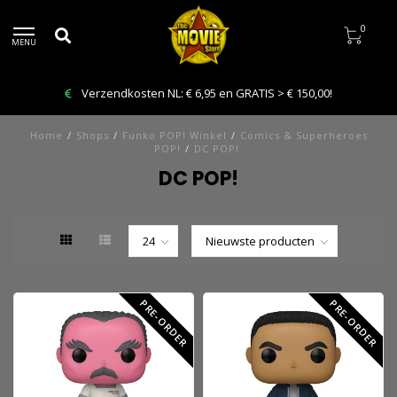
0
MENU
0,00!
Bestelling VANDAAG afhalen: Kies Click & Coll
Home
/
Shops
/
Funko POP! Winkel
/
Comics & Superheroes
POP!
/
DC POP!
DC POP!
PRE-ORDER
PRE-ORDER