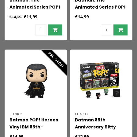
Batman: The
Batman: The
Animated Series POP!
Animated Series POP!
Heroes Vinyl Ras al
Heroes Vinyl Harley
€11,99
€14,99
€14,99
Ghul 9 cm
Quinn 9 cm
PRE-ORDER
FUNKO
FUNKO
Batman POP! Heroes
Batman 85th
Vinyl BM 85th-
Anniversary Bitty
Batman(UN) 9 cm
POP! Vinyl Figure 4-
€14,99
€12,99