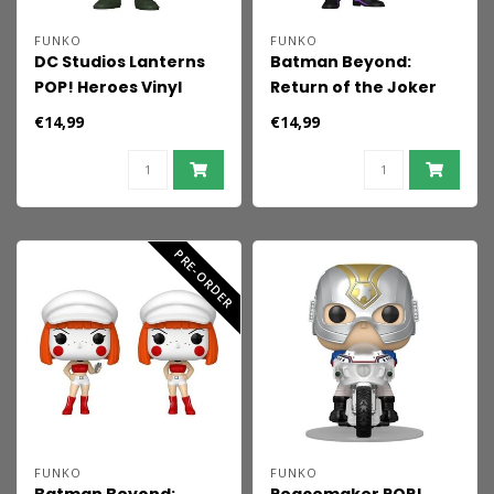
FUNKO
FUNKO
DC Studios Lanterns
Batman Beyond:
POP! Heroes Vinyl
Return of the Joker
Figure Hal Jordan 9
POP! Heroes Viny
€14,99
€14,99
cm
Joker w/gun 9 cm
PRE-ORDER
FUNKO
FUNKO