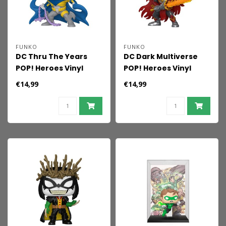
FUNKO
FUNKO
DC Thru The Years
DC Dark Multiverse
POP! Heroes Vinyl
POP! Heroes Vinyl
Figures Knightfall
Figures Saint Batman
€14,99
€14,99
Batman(90's) 9 cm
9 cm