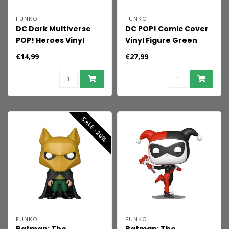
FUNKO
FUNKO
DC Dark Multiverse
DC POP! Comic Cover
POP! Heroes Vinyl
Vinyl Figure Green
Figures Robin King 9
Lantern 9 cm
€14,99
€27,99
cm
SALE -20%
FUNKO
FUNKO