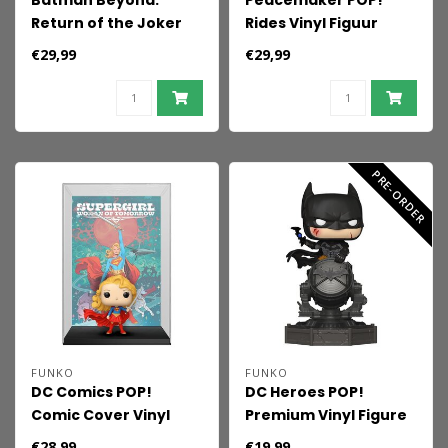
Batman Beyond:
Peacemaker POP!
Return of the Joker
Rides Vinyl Figuur
POP! Vinyl Figures 2-
Peacemaker
€29,99
€29,99
Pack Dee Dee 11 cm
Dubbelganger 15 cm
PRE-ORDER
FUNKO
FUNKO
DC Comics POP!
DC Heroes POP!
Comic Cover Vinyl
Premium Vinyl Figure
Figure Supergirl 9 cm
Batman(SFX) 9 cm
€28,99
€19,99