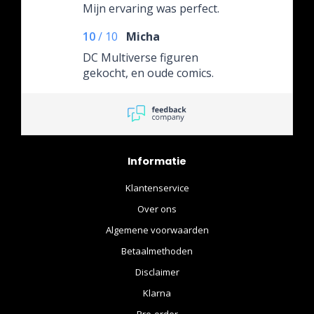
Mijn ervaring was perfect.
10
/
10
Micha
DC Multiverse figuren
gekocht, en oude comics.
Informatie
Klantenservice
Over ons
Algemene voorwaarden
Betaalmethoden
Disclaimer
Klarna
Pre-order