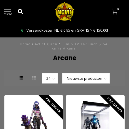
0
MENU
Verzendkosten NL: € 6,95 en GRATIS > € 150,00!
Home
/
Actiefiguren
/
Film & TV 11-18inch (27-45
cm)
/
Arcane
Arcane
PRE-ORDER
PRE-ORDER