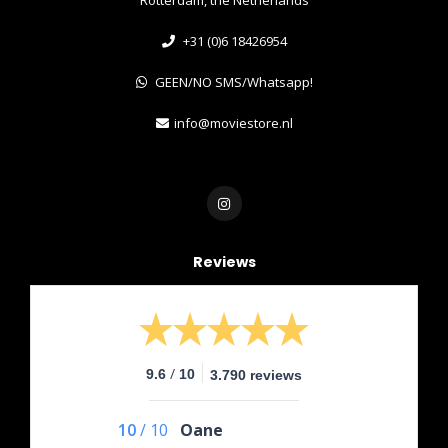
+31 (0)6 18426954
GEEN/NO SMS/Whatsapp!
info@moviestore.nl
Reviews
/
9.6
10
3.790 reviews
10
/
10
Oane