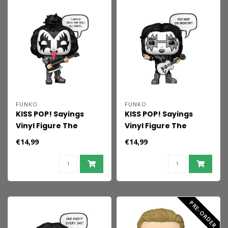
FUNKO
FUNKO
KISS POP! Sayings
KISS POP! Sayings
Vinyl Figure The
Vinyl Figure The
Demon(R&R All Night)
Spaceman(R&R All
€14,99
€14,99
9 cm
Night) 9 cm
PRE-ORDER