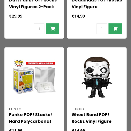
Daft Punk POP! Rocks
Deadmau5 POP! Rocks
Vinyl Figures 2-Pack
Vinyl Figure
Discovery 9 cm
Deadmau5 with Cat 9
€29,99
€14,99
cm
FUNKO
FUNKO
Funko POP! Stacks!
Ghost Band POP!
Hard Polycarbonat
Rocks Vinyl Figure
Protective Case
Papa Emeritus IV (Bat
€11,99
€14,99