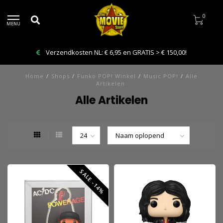
0
MENU
Bestelling VANDAAG afhalen: Kies Click & Collect
Home
/
Shops
/
Funko POP! Winkel
/
Music POP!
/
Alle
Artikelen
Alle Artikelen
SALE -14%