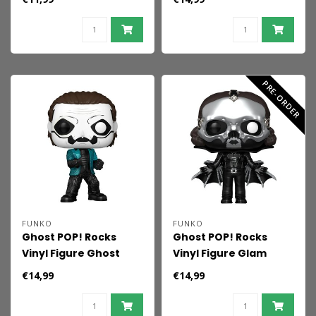
Costume) (Glitter) 9
cm
PRE-ORDER
FUNKO
FUNKO
Ghost POP! Rocks
Ghost POP! Rocks
Vinyl Figure Ghost
Vinyl Figure Glam
"Glam"(GL) 9 cm
Dracula (DGLT) 9 cm
€14,99
€14,99