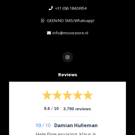
+31 (0)6 18426954
GEEN/NO SMS/Whatsapp!
info@moviestore.nl
Reviews
/
9.6
10
3.790 reviews
10
/
10
Damian Hulleman
Hele fijne ervaring. klaus is