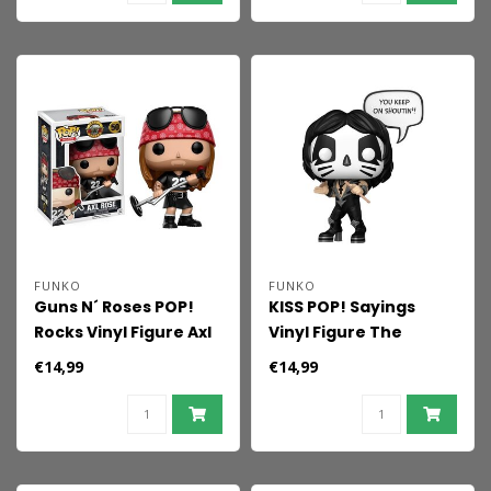
FUNKO
FUNKO
Guns N´ Roses POP!
KISS POP! Sayings
Rocks Vinyl Figure Axl
Vinyl Figure The
Rose 9 cm
Catman(R&R All
€14,99
€14,99
Night) 9 cm