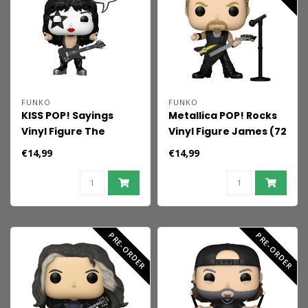
FUNKO
FUNKO
KISS POP! Sayings
Metallica POP! Rocks
Vinyl Figure The
Vinyl Figure James (72
Starchild(R&R All
Seasons) 9 cm
€14,99
€14,99
Night) 9 cm
PRE-ORDER
PRE-ORDER