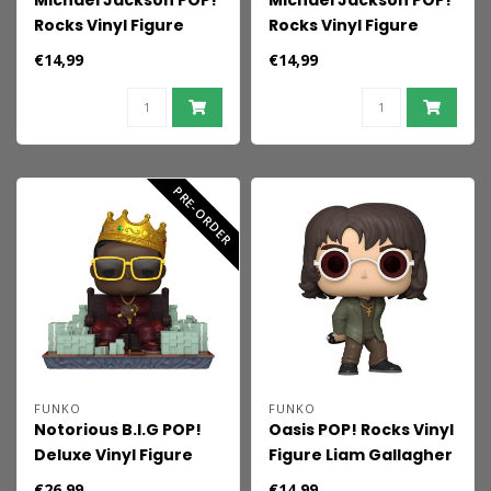
Michael Jackson POP!
Michael Jackson POP!
Rocks Vinyl Figure
Rocks Vinyl Figure
Beat It 9 cm
Superbowl 9 cm
€14,99
€14,99
PRE-ORDER
FUNKO
FUNKO
Notorious B.I.G POP!
Oasis POP! Rocks Vinyl
Deluxe Vinyl Figure
Figure Liam Gallagher
Notorious B.I.G 9 cm
9 cm
€26,99
€14,99