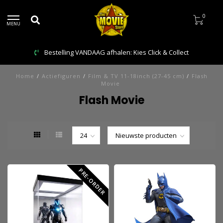
0
MENU
Bestelling VANDAAG afhalen: Kies Click & Collect
Home
/
Actiefiguren
/
Film & TV 11-18inch (27-45 cm)
/
Flash
Movie
Flash Movie
PRE-ORDER