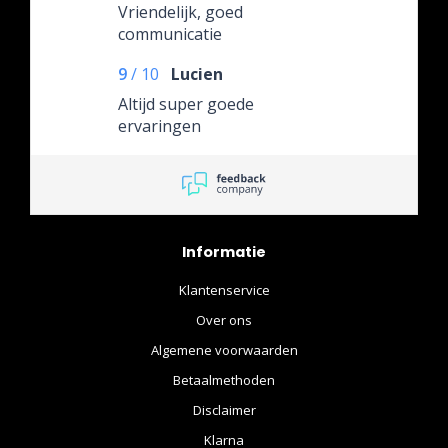
Vriendelijk, goed
communicatie
9
/
10
Lucien
Altijd super goede
ervaringen
Informatie
Klantenservice
Over ons
Algemene voorwaarden
Betaalmethoden
Disclaimer
Klarna