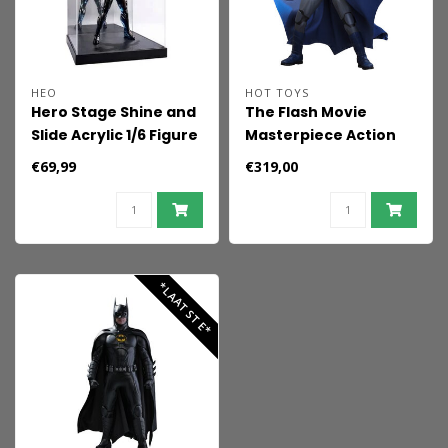
HEO
HOT TOYS
Hero Stage Shine and
The Flash Movie
Slide Acrylic 1/6 Figure
Masterpiece Action
Display Case
Figure 1/6 Batman
€69,99
€319,00
(Blue & Grey Suit)
Limited Edition Hot
Toys Exclusive 30 cm
*LAATSTE*