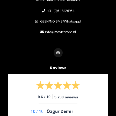
+31 (0)6 18426954
GEEN/NO SMS/Whatsapp!
info@moviestore.nl
Reviews
/
9.6
10
3.790 reviews
10
/
10
Özgür Demir