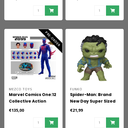
Marvel's Boomerang
Goblin 15 cm
15 cm
PRE-ORDER
MEZCO TOYS
FUNKO
Marvel Comics One:12
Spider-Man: Brand
Collective Action
New Day Super Sized
Figure 1/12 Spider-Man
POP! Vinyl Figure
€135,00
€21,99
2099 17 cm
Super Hulk 15 cm