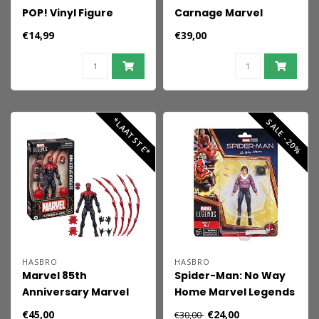
POP! Vinyl Figure
Carnage Marvel
Spider-Man 9 cm
Legends Action Figure
€14,99
€39,00
Venom 15 cm
*LAATSTE*
SALE -20%
HASBRO
HASBRO
Marvel 85th
Spider-Man: No Way
Anniversary Marvel
Home Marvel Legends
Legends Action Figure
Action Figure Marvel's
€45,00
€24,00
€30,00