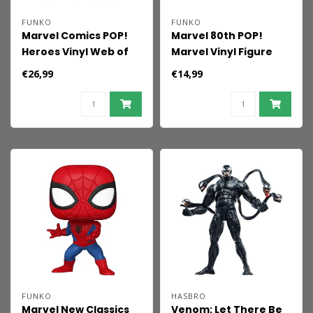
FUNKO
FUNKO
Marvel Comics POP!
Marvel 80th POP!
Heroes Vinyl Web of
Marvel Vinyl Figure
Spider-man #8 9 cm
Spider-Man (First
€26,99
€14,99
Appearance) 9 cm
FUNKO
HASBRO
Marvel New Classics
Venom: Let There Be