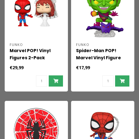
FUNKO
FUNKO
Marvel POP! Vinyl
Spider-Man POP!
Figures 2-Pack
Marvel Vinyl Figure
Superhero Couples-
Green Goblin 9 cm
€29,99
€17,99
SM & MJ 9 cm