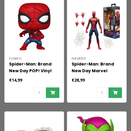
FUNKO
HASBRO
Spider-Man: Brand
Spider-Man: Brand
New Day POP! Vinyl
New Day Marvel
Figure Spider-Man
Legends Action Figure
€14,99
€28,99
(No Way Home Suit)
Spider-Man 15 cm
(Brand New Day) 9 cm