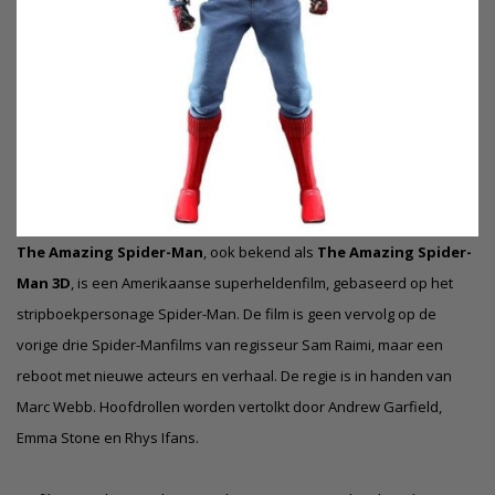
The Amazing Spider-Man
, ook bekend als
The Amazing Spider-
Man 3D
, is een Amerikaanse superheldenfilm, gebaseerd op het
stripboekpersonage Spider-Man. De film is geen vervolg op de
vorige drie Spider-Manfilms van regisseur Sam Raimi, maar een
reboot met nieuwe acteurs en verhaal. De regie is in handen van
Marc Webb. Hoofdrollen worden vertolkt door Andrew Garfield,
Emma Stone en Rhys Ifans.