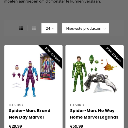
moeten aanroepen om dit monster te kunnen verslaan.
PRE-ORDER
PRE-ORDER
HASBRO
HASBRO
Spider-Man: Brand
Spider-Man: No Way
New Day Marvel
Home Marvel Legends
Legends Action Figure
Action Figure Green
€29,99
€59,99