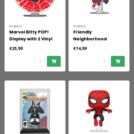
FUNKO
FUNKO
Marvel Bitty POP!
Friendly
Display with 2 Vinyl
Neighborhood
Figures Spider-Man
Spider-Man POP! Vinyl
€25,99
€14,99
Web
Figure Spider-
Man(Final Suit) 9 cm