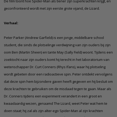
De film toont hoe Spider-Man als tiener zijn superkrachten krijgt, en
geconfronteerd wordt met zijn eerste grote vijand, de Lizard.
Verhaal:
Peter Parker (Andrew Garfield) is een jonge, middelbare school
student, die sinds de plotselinge verdwijning van zijn ouders bij zijn
oom Ben (Martin Sheen) en tante May (Sally Field) woont. Tijdens een
zoektocht naar zijn ouders komt hij terecht in het laboratorium van
wetenschapper Dr. Curt Conners (Rhys Ifans), waar hij plotseling
wordt gebeten door een radioactieve spin. Peter ontdekt vervolgens
dat deze spin hem bijzondere gaven heeft gegeven en hij besluit om
deze krachten te gebruiken om de misdaad tegen te gaan. Maar als
Dr. Conners tijdens een experiment verandert in een groot en
kwaadaardig wezen, genaamd The Lizard, weet Peter wat hem te
doen staat; hij zal als zijn alter-ego Spider-Man al zijn krachten