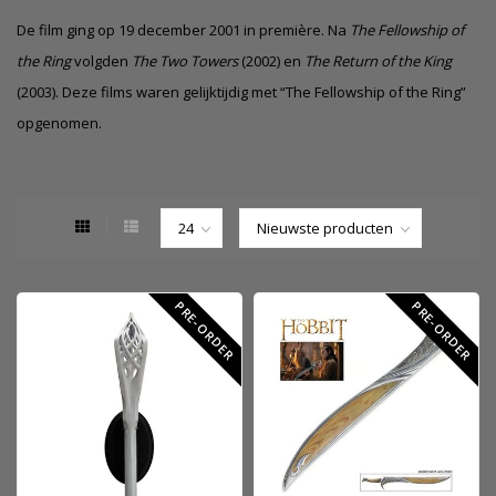
De film ging op 19 december 2001 in première. Na
The Fellowship of
the Ring
volgden
The Two Towers
(2002) en
The Return of the King
(2003). Deze films waren gelijktijdig met “The Fellowship of the Ring”
opgenomen.
PRE-ORDER
PRE-ORDER