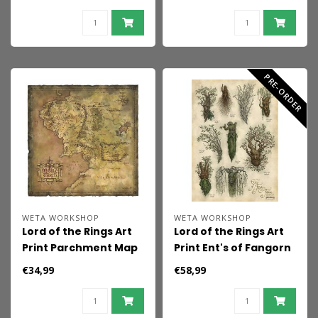
(Blue Blade)
(Sterling Silver)
PRE-ORDER
WETA WORKSHOP
WETA WORKSHOP
Lord of the Rings Art
Lord of the Rings Art
Print Parchment Map
Print Ent's of Fangorn
of Middle-earth 59 x
Forest 59 x 30 cm
€34,99
€58,99
30 cm