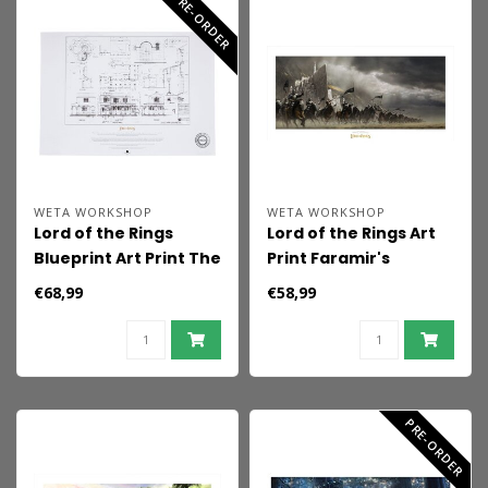
PRE-ORDER
WETA WORKSHOP
WETA WORKSHOP
Lord of the Rings
Lord of the Rings Art
Blueprint Art Print The
Print Faramir's
Courtyard of Minas
Charge 59 x 30 cm
€68,99
€58,99
Tirith 59 x 42 cm
PRE-ORDER