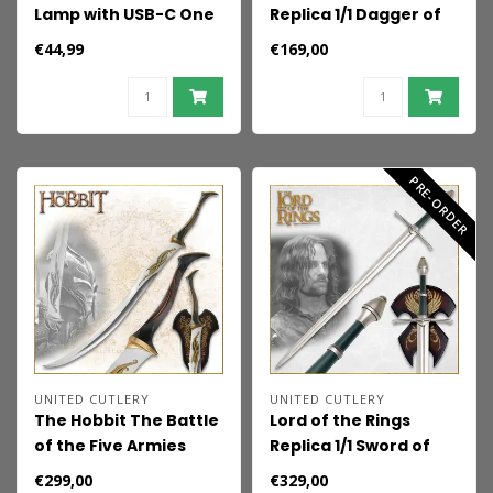
Lamp with USB-C One
Replica 1/1 Dagger of
Ring
the Witch King 55 cm
€44,99
€169,00
PRE-ORDER
UNITED CUTLERY
UNITED CUTLERY
The Hobbit The Battle
Lord of the Rings
of the Five Armies
Replica 1/1 Sword of
Replica 1/1 Mirkwood
Strider 120 cm
€299,00
€329,00