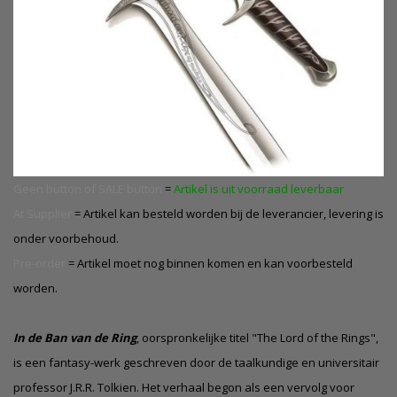
Geen button of SALE button
=
Artikel is uit voorraad leverbaar
At Supplier
= Artikel kan besteld worden bij de leverancier, levering is
onder voorbehoud.
Pre-order
= Artikel moet nog binnen komen en kan voorbesteld
worden.
In de Ban van de Ring
, oorspronkelijke titel "The Lord of the Rings",
is een fantasy-werk geschreven door de taalkundige en universitair
professor J.R.R. Tolkien. Het verhaal begon als een
vervolg
voor