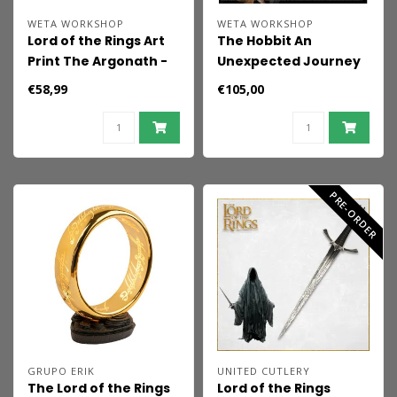
WETA WORKSHOP
WETA WORKSHOP
Lord of the Rings Art
The Hobbit An
Print The Argonath -
Unexpected Journey
Pillars of the Kings 59
Replica 1/1 The Pipe of
€58,99
€105,00
x 30 cm
Bilbo Baggins 35 cm
PRE-ORDER
GRUPO ERIK
UNITED CUTLERY
The Lord of the Rings
Lord of the Rings