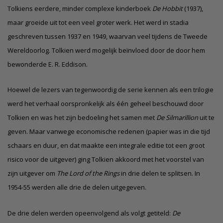
Tolkiens eerdere, minder complexe kinderboek
De Hobbit
(1937),
maar groeide uit tot een veel groter werk. Het werd in stadia
geschreven tussen 1937 en 1949, waarvan veel tijdens de Tweede
Wereldoorlog. Tolkien werd mogelijk beïnvloed door de door hem
bewonderde E. R. Eddison.
Hoewel de lezers van tegenwoordig de serie kennen als een trilogie
werd het verhaal oorspronkelijk als één geheel beschouwd door
Tolkien en was het zijn bedoeling het samen met
De Silmarillion
uit te
geven. Maar vanwege economische redenen (papier was in die tijd
schaars en duur, en dat maakte een integrale editie tot een groot
risico voor de uitgever) ging Tolkien akkoord met het voorstel van
zijn uitgever om
The Lord of the Rings
in drie delen te splitsen. In
1954-55 werden alle drie de delen uitgegeven.
De drie delen werden opeenvolgend als volgt getiteld:
De