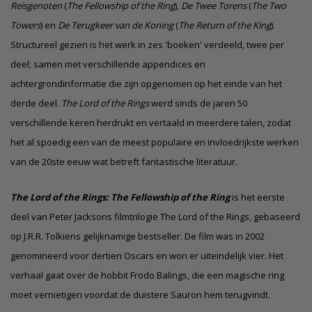
Reisgenoten
(
The Fellowship of the Ring
),
De Twee Torens
(
The Two
Towers
) en
De Terugkeer van de Koning
(
The Return of the King
).
Structureel gezien is het werk in zes 'boeken' verdeeld, twee per
deel; samen met verschillende appendices en
achtergrondinformatie die zijn opgenomen op het einde van het
derde deel.
The Lord of the Rings
werd sinds de jaren 50
verschillende keren herdrukt en vertaald in meerdere talen, zodat
het al spoedig een van de meest populaire en invloedrijkste werken
van de 20ste eeuw wat betreft fantastische literatuur.
The Lord of the Rings: The Fellowship of the Ring
is het eerste
deel van Peter Jacksons filmtrilogie The Lord of the Rings, gebaseerd
op J.R.R. Tolkiens gelijknamige bestseller. De film was in 2002
genomineerd voor dertien
Oscars
en won er uiteindelijk vier. Het
verhaal gaat over de hobbit Frodo Balings, die een magische ring
moet vernietigen voordat de duistere
Sauron
hem terugvindt.