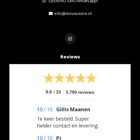
GEEN/NO SMS/Whatsapp!
info@moviestore.nl
Reviews
/
9.6
10
3.790 reviews
10
/
10
Gillis Maanen
1e keer besteld. Super
helder contact en levering.
10
/
10
Pj