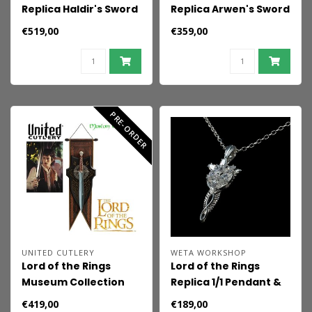
Replica Haldir's Sword
Replica Arwen's Sword
"Hadhafang" 25th
€519,00
€359,00
Anniversary Edition 97
cm
PRE-ORDER
UNITED CUTLERY
WETA WORKSHOP
Lord of the Rings
Lord of the Rings
Museum Collection
Replica 1/1 Pendant &
Replica Sting Sword
Chain Evenstar
€419,00
€189,00