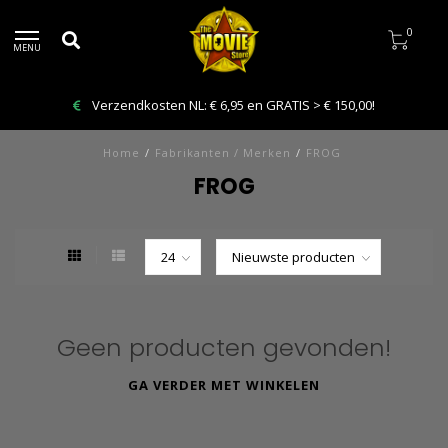
0
MENU
Verzendkosten NL: € 6,95 en GRATIS > € 150,00!
Home
/
Fabrikanten / Merken
/
FROG
FROG
Geen producten gevonden!
GA VERDER MET WINKELEN