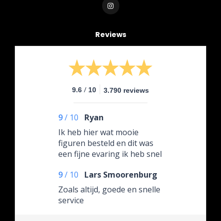
Reviews
/
9.6
10
3.790 reviews
9
/
10
Ryan
Ik heb hier wat mooie
figuren besteld en dit was
een fijne evaring ik heb snel
alles ontvangen in een
9
/
10
Lars Smoorenburg
mooie doos en alles netjes
in orde ook zaten mijn
Zoals altijd, goede en snelle
spullen goed verpakt ik ga
service
hier zeker snel weer
bestellen ook heb ik een