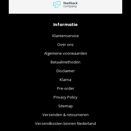
preorder geplaatst wat
goed ging als ik een
waardebon zou winnen
weet ik al precies welke
Informatie
batman figuur ik ga halen
Klantenservice
het was een fijne ervaring
heel erg bedankt!
Over ons
Algemene voorwaarden
Betaalmethoden
Disclaimer
Klarna
Pre-order
Privacy Policy
Sitemap
Verzenden & retourneren
Verzendkosten binnen Nederland