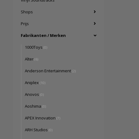
Vinyl Soundtracks
Shops
Prijs
Fabrikanten / Merken
1000Toys
(0)
Alter
(6)
Anderson Entertainment
(2)
Aniplex
(10)
Anovos
(0)
Aoshima
(0)
APEX Innovation
(7)
ARH Studios
(0)