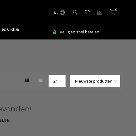
0
NL
es Click &
Veilig en snel betalen
evonden!
ELEN