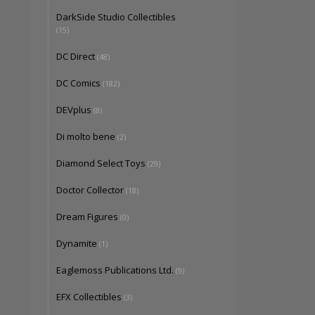
DarkSide Studio Collectibles
(15)
DC Direct
(48)
DC Comics
(182)
DEVplus
(8)
Di molto bene
(2)
Diamond Select Toys
(29)
Doctor Collector
(18)
Dream Figures
(0)
Dynamite
(1)
Eaglemoss Publications Ltd.
(9)
EFX Collectibles
(3)