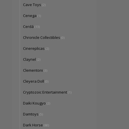
Cave Toys
(2)
Cenega
(1)
Cerdá
(13)
Chronicle Collectibles
(0)
Cinereplicas
(2)
Claynel
(2)
Clementoni
(3)
Cleyera Doll
(0)
Cryptozoic Entertainment
(1)
Daiki Kougyo
(2)
Damtoys
(5)
Dark Horse
(60)