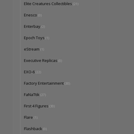
Elite Creatures Collectibles
(21)
Enesco
(0)
Enterbay
(2)
Epoch Toys
(1)
eStream
(1)
Executive Replicas
(0)
EXO-6
(22)
Factory Entertainment
(30)
FaNaTtik
(27)
First 4 Figures
(30)
Flare
(1)
Flashback
(0)