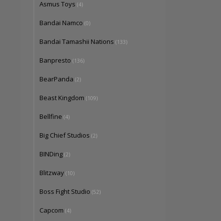
Asmus Toys
(4)
Bandai Namco
(0)
Bandai Tamashii Nations
(133)
Banpresto
(136)
BearPanda
(2)
Beast Kingdom
(109)
Bellfine
(4)
Big Chief Studios
(2)
BINDing
(2)
Blitzway
(10)
Boss Fight Studio
(52)
Capcom
(4)