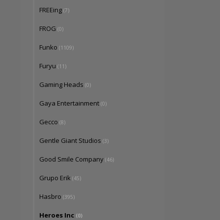
FREEing
(7)
FROG
(0)
Funko
(1109)
Furyu
(11)
Gaming Heads
(0)
Gaya Entertainment
(0)
Gecco
(8)
Gentle Giant Studios
(3)
Good Smile Company
(46)
Grupo Erik
(45)
Hasbro
(395)
Heroes Inc
(0)