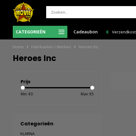
Ma-Vr voor 12:00 uur besteld = de volgende
CATEGORIEËN
Cadeaubon
Verzendkosten
werkdag in huis!
Home
/
Fabrikanten / Merken
/
Heroes Inc
Heroes Inc
Prijs
Min: €
0
Max: €
5
Categorieën
KLARNA