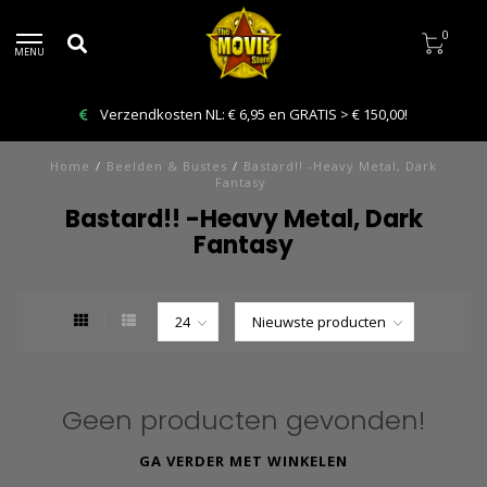
0
MENU
Verzendkosten NL: € 6,95 en GRATIS > € 150,00!
Home
/
Beelden & Bustes
/
Bastard!! -Heavy Metal, Dark
Fantasy
Bastard!! -Heavy Metal, Dark
Fantasy
Geen producten gevonden!
GA VERDER MET WINKELEN