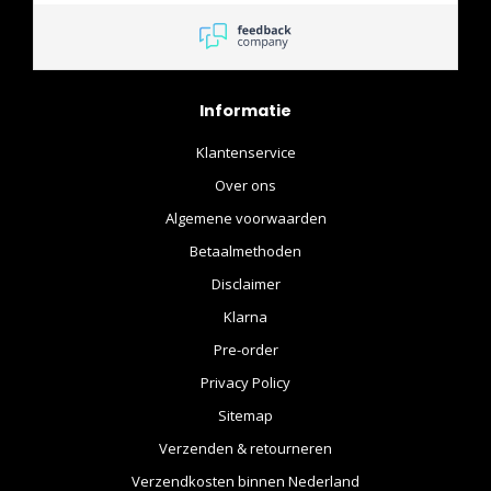
cadeaupapier. 4 steren i.v.m.
een beeldje wat ik besteld
had. Zou op voorraad zijn
volgens de webpagina van
Informatie
Moviestore.nl Echter die
was niet op voorraad en
Klantenservice
ook niet meer leverbaar. Ik
heb mijn geld teruggestort
Over ons
gekregen.
Algemene voorwaarden
Betaalmethoden
Disclaimer
Klarna
Pre-order
Privacy Policy
Sitemap
Verzenden & retourneren
Verzendkosten binnen Nederland