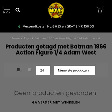
0
MENU
Verzendkosten NL: € 6,95 en GRATIS > € 150,00!
Home
/
Tags
/
Batman 1966 Action Figure 1/4 Adam West
Producten getagd met Batman 1966
Action Figure 1/4 Adam West
Geen producten gevonden!
GA VERDER MET WINKELEN