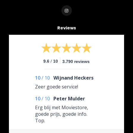
Reviews
/
9.6
10
3.790 reviews
10
/
10
Wijnand Heckers
Zeer goede service!
10
/
10
Peter Mulder
Erg blij met Moviestore,
goede prijs, goede info.
Top.