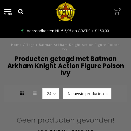
0
MENU
Verzendkosten NL: € 6,95 en GRATIS > € 150,00!
Home
/
Tags
/
Batman Arkham Knight Action Figure Poison
Ivy
Producten getagd met Batman
Arkham Knight Action Figure Poison
Ivy
Geen producten gevonden!