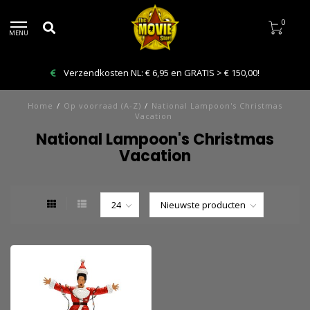
0
MENU
Verzendkosten NL: € 6,95 en GRATIS > € 150,00!
Home
/
Op voorraad (A-Z)
/
National Lampoon's Christmas
Vacation
National Lampoon's Christmas
Vacation