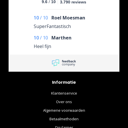
/
9.6
10
3.790 reviews
10
/
10
Roel Moesman
SuperFantastisch
10
/
10
Marthen
Heel fijn
Informatie
Klantenservice
Over ons
Algemene voorwaarden
Betaalmethoden
Disclaimer