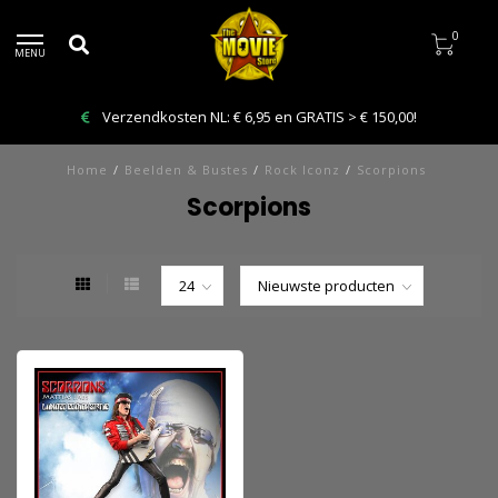
0
MENU
Verzendkosten NL: € 6,95 en GRATIS > € 150,00!
Home
/
Beelden & Bustes
/
Rock Iconz
/
Scorpions
Scorpions