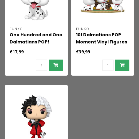
FUNKO
FUNKO
One Hundred and One
101 Dalmatians POP
Dalmatians POP!
Moment Vinyl Figures
Disney Vinyl Figure
Rolly, Patch & Lucky
€17,99
€39,99
Patch (Pirate
with TV 9 cm
Costume) 9 cm