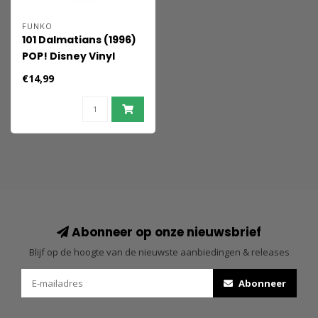
FUNKO
101 Dalmatians (1996)
POP! Disney Vinyl
Figure Cruella De Vil 9
€14,99
cm
Abonneer op onze nieuwsbrief
Blijf op de hoogte van de nieuwste aanbiedingen & releases
Abonneer