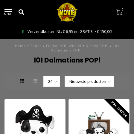
0
MENU
Verzendkosten NL: € 6,95 en GRATIS > € 150,00!
Home
/
Shops
/
Funko POP! Winkel
/
Disney POP!
/
101
Dalmatians POP!
101 Dalmatians POP!
PRE-ORDER