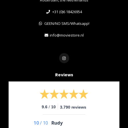
+31 (0)6 18426954
GEEN/NO SMS/Whatsapp!
info@moviestore.nl
Reviews
/
9.6
10
3.790 reviews
10
/
10
Rudy