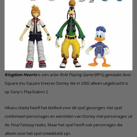
Kingdom Hearts
is een actie
Role Playing Game
(RPG) gemaakt door
Square (nu Square Enix) en Disney die in 2002 alleen uitgebracht is
op Sony's PlayStation 2.
Hikaru Utada heeft het titellied voor dit spel gezongen. Het spel
combineert personages en werelden van Disney met personages uit
de
Final Fantasy
reeks. Maar het spel heeft ook personages die
alleen voor het spel ontwikkeld zijn.