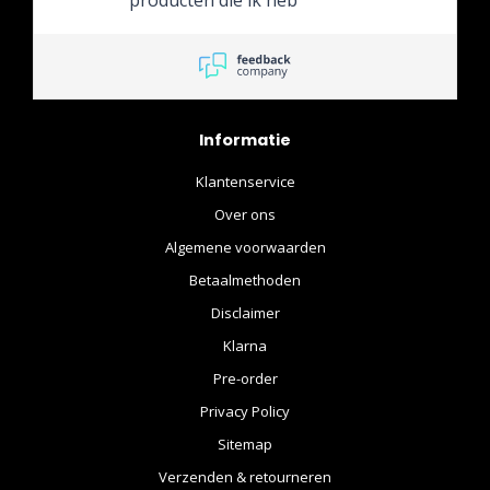
gehaald waren beide van
goeie kwaliteit. Het aanbod
op de site is zo groot dat ik
zeker nog iets ga halen.
Informatie
Klantenservice
Over ons
Algemene voorwaarden
Betaalmethoden
Disclaimer
Klarna
Pre-order
Privacy Policy
Sitemap
Verzenden & retourneren