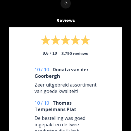
Reviews
/
9.6
10
3.790 reviews
10
/
10
Donata van der
Goorbergh
Zeer uitgebreid assortiment
van goede kwaliteit!
10
/
10
Thomas
Tempelmans Plat
De bestelling was goed
ingepakt en de twee
producten die ik heb