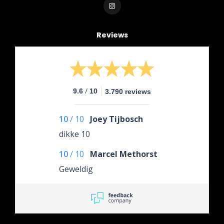
Reviews
/
9.6
10
3.790 reviews
10
/
10
Joey Tijbosch
dikke 10
10
/
10
Marcel Methorst
Geweldig