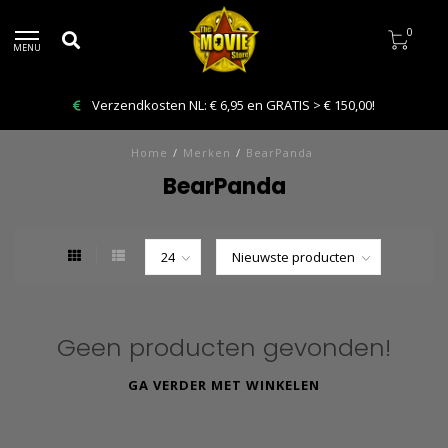
0
MENU
Verzendkosten NL: € 6,95 en GRATIS > € 150,00!
Home
/
Merken
/
BearPanda
BearPanda
Geen producten gevonden!
GA VERDER MET WINKELEN