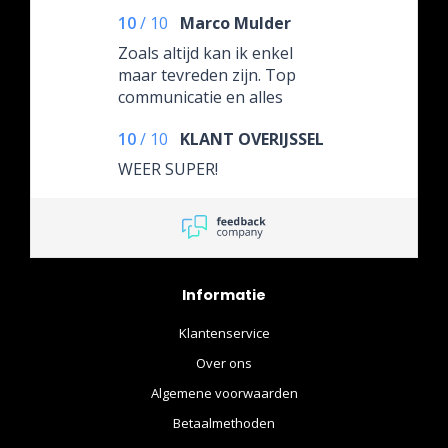
10
/
10
Marco Mulder
Zoals altijd kan ik enkel
maar tevreden zijn. Top
communicatie en alles
wordt zeer goed verpakt
10
/
10
KLANT OVERIJSSEL
verzonden. Ik bestel mijn
figuren enkel nog hier.
WEER SUPER!
Informatie
Klantenservice
Over ons
Algemene voorwaarden
Betaalmethoden