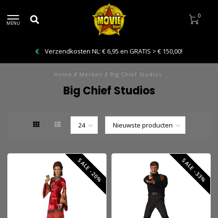
0
MENU
!
Bestelling VANDAAG afhalen: Kies Click & Collect
Home
/
Merken
/
Big Chief Studios
Big Chief Studios
SALE -20%
SALE -33%