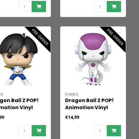
PRE-ORDER
PRE-ORDER
KO
FUNKO
gon Ball Z POP!
Dragon Ball Z POP!
mation Vinyl
Animation Vinyl
ure Gohan
Figure Frieza
99
€14,99
fresh) 9 cm
(Refresh) 9 cm