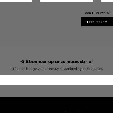
Toon
1
-
24
van 970
Toon meer
Abonneer op onze nieuwsbrief
Blijf op de hoogte van de nieuwste aanbiedingen & releases