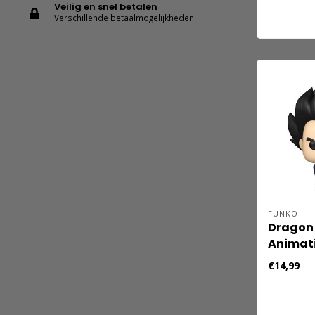
Veilig en snel betalen
Verschillende betaalmogelijkheden
FUNKO
Dragon 
Animati
Figure 
€14,99
(Refres