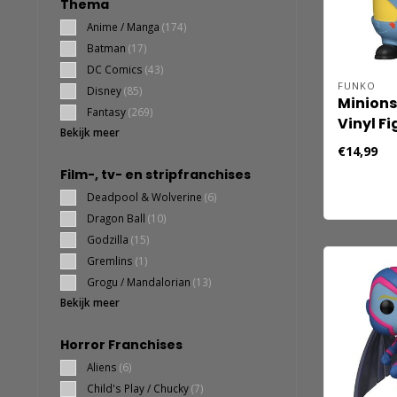
Thema
Anime / Manga
(174)
Batman
(17)
DC Comics
(43)
FUNKO
Disney
(85)
Minions
Fantasy
(269)
Vinyl F
Bekijk meer
cm
€14,99
Film-, tv- en stripfranchises
Deadpool & Wolverine
(6)
Dragon Ball
(10)
Godzilla
(15)
Gremlins
(1)
Grogu / Mandalorian
(13)
Bekijk meer
Horror Franchises
Aliens
(6)
Child's Play / Chucky
(7)