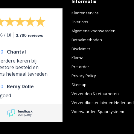
Informatie
Klantenservice
Over ons
Algemene voorwaarden
/
.6
10
3.790 reviews
Betaalmethoden
Disclaimer
10
Chantal
Klarna
erdere keren bij
estore besteld en
Pre-order
ens helemaal tevreden
Privacy Policy
het product zelf, maar
Sitemap
10
Remy Dolle
hoe het ingepakt
.
Verzenden & retourneren
 goed
Verzendkosten binnen Nederland
Voorwaarden Spaarsysteem