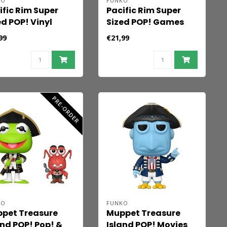
KO
FUNKO
ific Rim Super
Pacific Rim Super
ed POP! Vinyl
Sized POP! Games
ure Gipsy Danger
Vinyl Striker Eureka
99
€21,99
ow) 15 cm
16 cm
PRE-ORDER
KO
FUNKO
pet Treasure
Muppet Treasure
and POP! Pop! &
Island POP! Movies