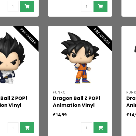
cm
cm
PRE-ORDER
PRE-ORDER
FUNKO
FUN
Ball Z POP!
Dragon Ball Z POP!
Dra
on Vinyl
Animation Vinyl
Ani
Vegeta
Figure Goku
Fig
€14,99
€14,
h) 9 cm
(Refresh) 9 cm
(Re