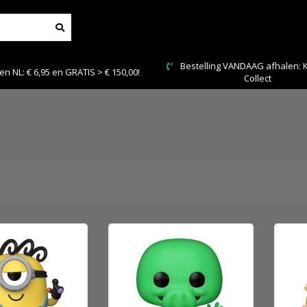
 VANDAAG afhalen: Kies Click &
Veilig en snel betale
Collect