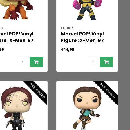
KO
FUNKO
vel POP! Vinyl
Marvel POP! Vinyl
ure : X-Men '97
Figure : X-Men '97
 Sabretooth 9 cm
S4- Bishop (X-Corp)
99
€14,99
9 cm
PRE-ORDER
PRE-ORDER