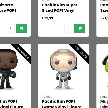
FUNKO
FUN
Bizarre
Pacific Rim Super
Pac
re POP!
Sized POP! Vinyl
Siz
on Vinyl
Figure Knifehead 16
Fig
€21,99
€21,
Josuke (DiU)
cm
(Gl
PRE-ORDER
PRE-ORDER
FUNKO
FUN
 Rim POP!
Pacific Rim POP!
Mup
Vinyl Figure
Games Vinyl Figure
Isl