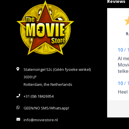
Reviews
9
10
/
Al me
Movi
Statensingel 52c (Géén fysieke winkel)
telk
3039 LP
over 
10
/
ook 
Rotterdam, the Netherlands
wordt
Heel
+31 (0)6 18426954
GEEN/NO SMS/Whatsapp!
info@moviestore.nl