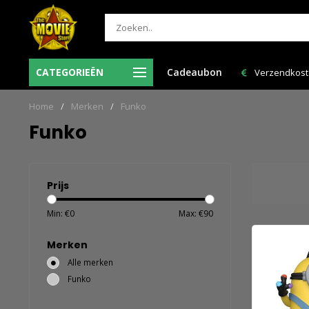
e
Bestelling
CATEGORIEËN
Cadeaubon
Verzendkosten NL: € 6,95 en GRATIS > € 150,00!
Home
/
Merken
/
Funko
Funko
Prijs
Min: €
0
Max: €
90
Merken
Alle merken
Funko