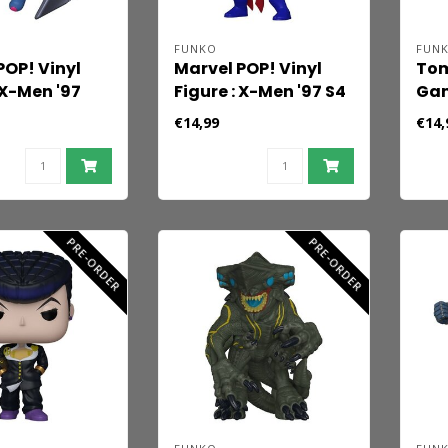
FUNKO
FUN
POP! Vinyl
Marvel POP! Vinyl
Tom
 X-Men '97
Figure : X-Men '97 S4
Gam
hangel 9 cm
- Psylocke 9 cm
Lar
€14,99
€14,
Cro
9 c
PRE-ORDER
PRE-ORDER