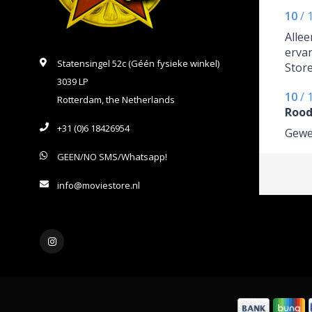
10
/
Alle
erva
Statensingel 52c (Géén fysieke winkel)
Store
3039 LP
gigan
10
/
goed 
Rotterdam, the Netherlands
Rood
gelev
+31 (0)6 18426954
Gewel
GEEN/NO SMS/Whatsapp!
info@moviestore.nl