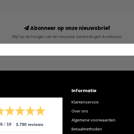
Abonneer op onze nieuwsbrief
Blijf op de hoogte van de nieuwste aanbiedingen & releases
Informatie
Klantenservice
Over ons
Algemene voorwaarden
/
.6
10
3.790 reviews
Betaalmethoden