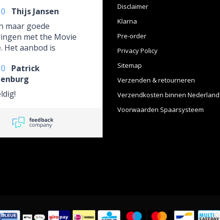
Disclaimer
10
Thijs Jansen
Klarna
en maar goede
ringen met the Movie
Pre-order
. Het aanbod is
Privacy Policy
tisch en alles is altijd
Sitemap
10
Patrick
verpakt en snel
enburg
erd. Vijf sterren ⭐️
Verzenden & retourneren
dig!
Verzendkosten binnen Nederland
Voorwaarden Spaarsysteem