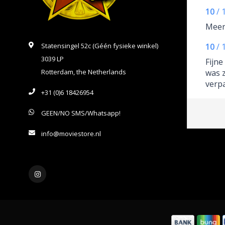
10
/
Meer
Statensingel 52c (Géén fysieke winkel)
10
/
3039 LP
Fijne
Rotterdam, the Netherlands
was z
verpa
+31 (0)6 18426954
GEEN/NO SMS/Whatsapp!
info@moviestore.nl