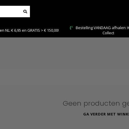
ng VANDAAG afhalen: Kies Click &
Veilig en snel beta
Collect
Geen producten g
GA VERDER MET WINK