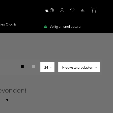
0
NL
Ma-Vr voor 12:00 uur besteld = de volgende
len
werkdag in huis!
evonden!
ELEN