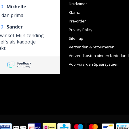
Disclaimer
10
Michelle
Klarna
 dan prima
Pre-order
10
Sander
Privacy Policy
 winkel. Mijn zending
Sitemap
elfs als kadootje
Verzenden & retourneren
kt.
Verzendkosten binnen Nederland
Voorwaarden Spaarsysteem