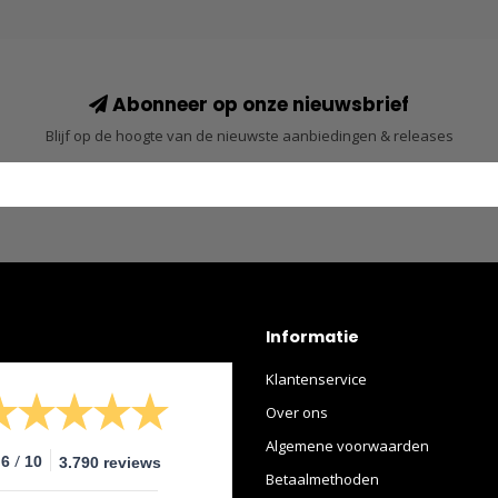
Abonneer op onze nieuwsbrief
Blijf op de hoogte van de nieuwste aanbiedingen & releases
Informatie
Klantenservice
Over ons
Algemene voorwaarden
/
.6
10
3.790 reviews
Betaalmethoden