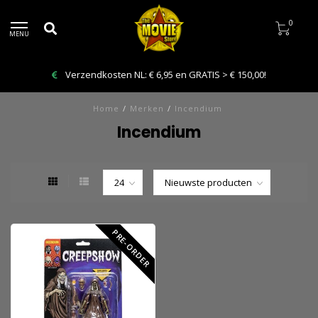
0
MENU
Verzendkosten NL: € 6,95 en GRATIS > € 150,00!
Home
/
Merken
/
Incendium
Incendium
PRE-ORDER