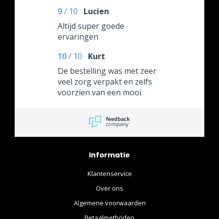
9
/
10
Lucien
Altijd super goede
ervaringen
10
/
10
Kurt
De bestelling was met zeer
veel zorg verpakt en zelfs
voorzien van een mooi
inpakpapier. Alles snel
afgeleverd en in perfecte
staat!
Informatie
Klantenservice
Over ons
Algemene voorwaarden
Betaalmethoden