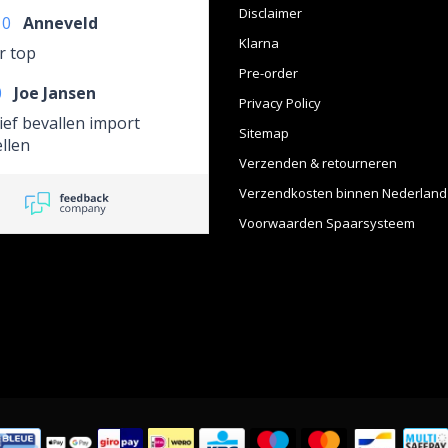
Disclaimer
10
Anneveld
Klarna
r top
Pre-order
0
Joe Jansen
Privacy Policy
ief bevallen import
Sitemap
llen
Verzenden & retourneren
Verzendkosten binnen Nederland
Voorwaarden Spaarsysteem