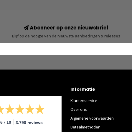
Abonneer op onze nieuwsbrief
Blijf op de hoogte van de nieuwste aanbiedingen & releases
Informatie
Klantenservice
Over ons
Algemene voorwaarden
/
.6
10
3.790 reviews
Betaalmethoden