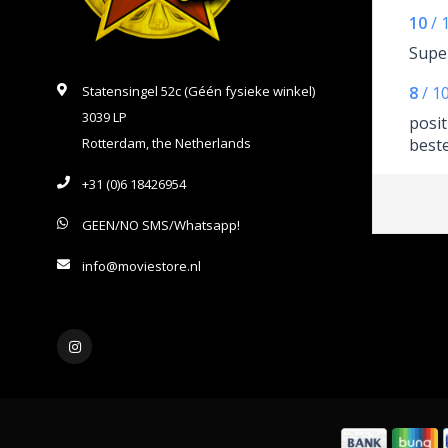
10
/
Supe
Statensingel 52c (Géén fysieke winkel)
8
/
1
3039 LP
posit
Rotterdam, the Netherlands
beste
+31 (0)6 18426954
GEEN/NO SMS/Whatsapp!
info@moviestore.nl