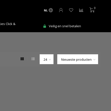
0
NL
es Click &
Veilig en snel betalen