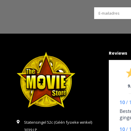
Reviews
9
10
/
Beste
ging
Statensingel 52c (Géén fysieke winkel)
10
/
3039 LP