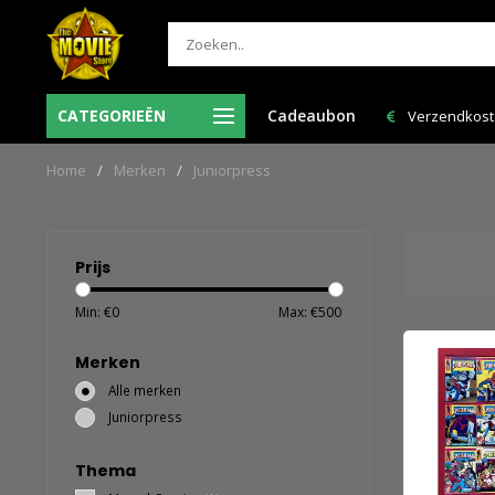
Ma-Vr voor 12:00 uur besteld = de volgende
CATEGORIEËN
Cadeaubon
Verzendkosten
werkdag in huis!
Home
/
Merken
/
Juniorpress
Prijs
Min: €
0
Max: €
500
Merken
Alle merken
Juniorpress
Thema