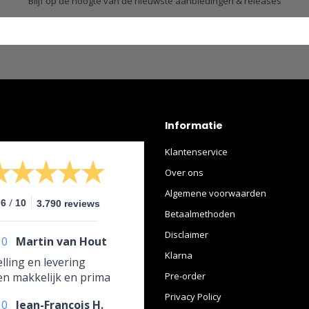
Blijf op de hoogte van de nieuwste aanbiedingen & releases
Informatie
Klantenservice
Over ons
Algemene voorwaarden
/
.6
10
3.790 reviews
Betaalmethoden
Disclaimer
10
Martin van Hout
Klarna
lling en levering
en makkelijk en prima
Pre-order
Privacy Policy
10
Jean-François H.