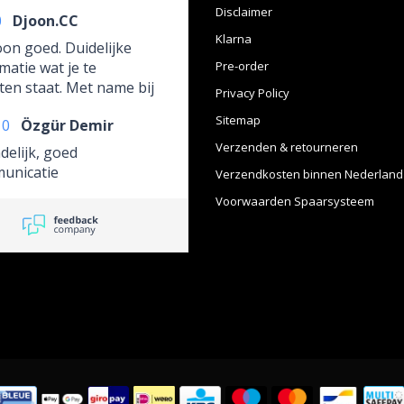
Disclaimer
0
Djoon.CC
Klarna
on goed. Duidelijke
matie wat je te
Pre-order
en staat. Met name bij
Privacy Policy
Orders is dat altijd wel
Sitemap
10
Özgür Demir
om te weten En snelle
ie bij vragen.
Verzenden & retourneren
delijk, goed
unicatie
Verzendkosten binnen Nederland
Voorwaarden Spaarsysteem