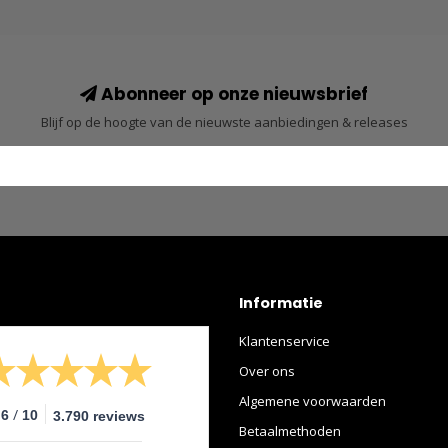
Abonneer op onze nieuwsbrief
Blijf op de hoogte van de nieuwste aanbiedingen & releases
Informatie
Klantenservice
Over ons
Algemene voorwaarden
/
.6
10
3.790 reviews
Betaalmethoden