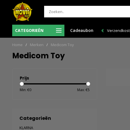
Ma-Vr voor 12:00 uur besteld = de volgende
CATEGORIEËN
Cadeaubon
Verzendkosten N
werkdag in huis!
Home
/
Merken
/
Medicom Toy
Medicom Toy
Prijs
Min: €
0
Max: €
5
Categorieën
KLARNA