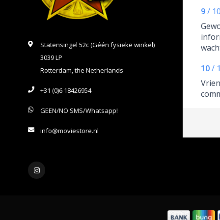
9
/
1
Gewo
infor
Statensingel 52c (Géén fysieke winkel)
wacht
3039 LP
Pre -
10
/
fijn 
Rotterdam, the Netherlands
react
Vrien
+31 (0)6 18426954
comm
GEEN/NO SMS/Whatsapp!
info@moviestore.nl