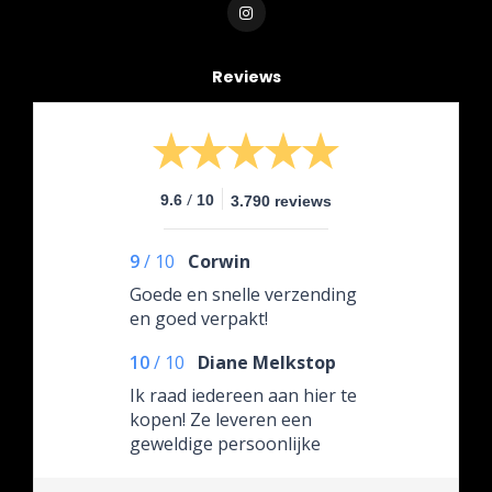
Reviews
/
9.6
10
3.790 reviews
9
/
10
Corwin
Goede en snelle verzending
en goed verpakt!
10
/
10
Diane Melkstop
Ik raad iedereen aan hier te
kopen! Ze leveren een
geweldige persoonlijke
service.! De eigenaar is TOP!
Dus daar bestellen want