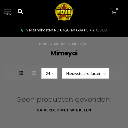
0
MENU
Verzendkosten NL: € 6,95 en GRATIS > € 150,00!
Home
/
Merken
/
Mimeyoi
Mimeyoi
Geen producten gevonden!
GA VERDER MET WINKELEN