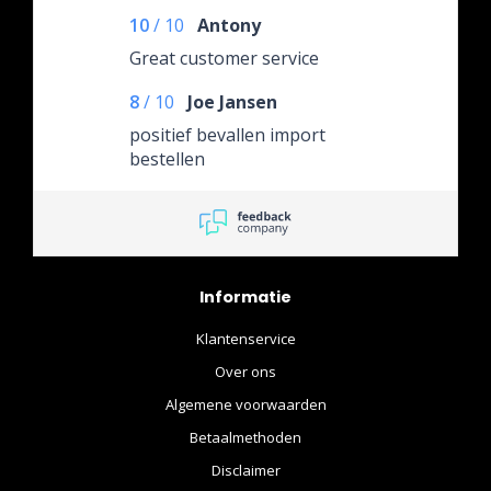
10
/
10
Antony
Great customer service
8
/
10
Joe Jansen
positief bevallen import
bestellen
Informatie
Klantenservice
Over ons
Algemene voorwaarden
Betaalmethoden
Disclaimer