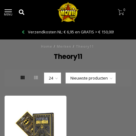
0
MENU
Verzendkosten NL: € 6,95 en GRATIS > € 150,00!
Home
/
Merken
/
Theory11
Theory11