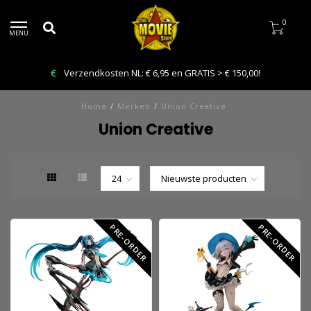
0
MENU
Bestelling VANDAAG afhalen: Kies Click & Collect
Home
/
Merken
/
Union Creative
Union Creative
PRE-ORDER
PRE-ORDER