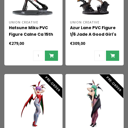
UNION CREATIVE
UNION CREATIVE
Hatsune Miku PVC
Azur Lane PVC Figure
Figure Calne Ca 15th
1/6 Jade A Good Girl's
Memorial (Reissue) 26
Heart-Pounding
€279,00
€309,00
cm
Magic 26 cm
PRE-ORDER
PRE-ORDER