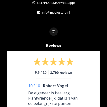
GEEN/NO SMS/Whatsapp!
info@moviestore.nl
Reviews
/
9.6
10
3.790 reviews
10
/
10
Robert Vogel
De eigenaar is heel erg
klantvriendelijk, dat is 1 van
de belangrijkste punten