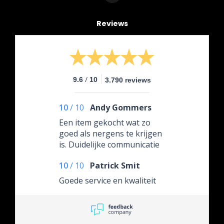
Reviews
/
9.6
10
3.790 reviews
10
/
10
Andy Gommers
Een item gekocht wat zo
goed als nergens te krijgen
is. Duidelijke communicatie
over de leverdatum.
10
/
10
Patrick Smit
Goede service en kwaliteit