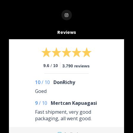
Reviews
/
9.6
10
3.790 reviews
10
/
10
DonRichy
Goed
9
/
10
Mertcan Kapuagasi
Fast shipment, very good
packaging, all went good.