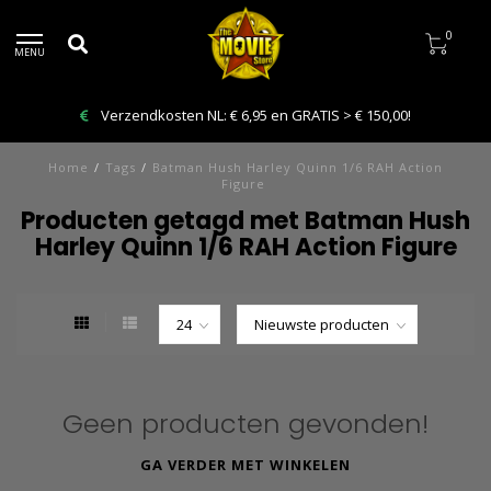
0
MENU
Verzendkosten NL: € 6,95 en GRATIS > € 150,00!
Home
/
Tags
/
Batman Hush Harley Quinn 1/6 RAH Action
Figure
Producten getagd met Batman Hush
Harley Quinn 1/6 RAH Action Figure
Geen producten gevonden!
GA VERDER MET WINKELEN