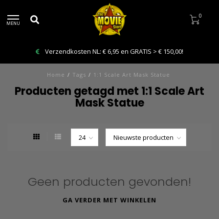
0
MENU
Verzendkosten NL: € 6,95 en GRATIS > € 150,00!
Home
/
Tags
/
1:1 Scale Art Mask Statue
Producten getagd met 1:1 Scale Art
Mask Statue
Geen producten gevonden!
GA VERDER MET WINKELEN