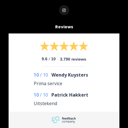
Reviews
/
9.6
10
3.790 reviews
10
/
10
Wendy Kuysters
Prima service
10
/
10
Patrick Hakkert
Uitstekend