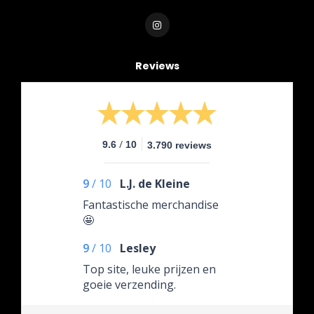
Reviews
/
9.6
10
3.790 reviews
9
/
10
L.J. de Kleine
Fantastische merchandise
🤩
9
/
10
Lesley
Top site, leuke prijzen en
goeie verzending.