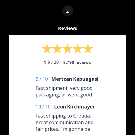
Reviews
/
9.6
10
3.790 reviews
9
/
10
Mertcan Kapuagasi
Fast shipment, very good
packaging, all went good.
10
/
10
Leon Kirchmayer
Fast shipping to Croatia,
great communication and
fair prices. I'm gonna be