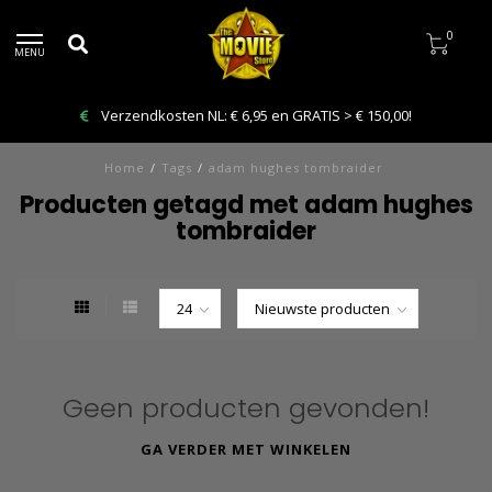
0
MENU
Verzendkosten NL: € 6,95 en GRATIS > € 150,00!
Home
/
Tags
/
adam hughes tombraider
Producten getagd met adam hughes
tombraider
Geen producten gevonden!
GA VERDER MET WINKELEN