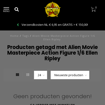
0
MENU
Verzendkosten NL: € 6,95 en GRATIS > € 150,00!
Home
/
Tags
/
Alien Movie Masterpiece Action Figure 1/6
Ellen Ripley
Producten getagd met Alien Movie
Masterpiece Action Figure 1/6 Ellen
Ripley
Geen producten gevonden!