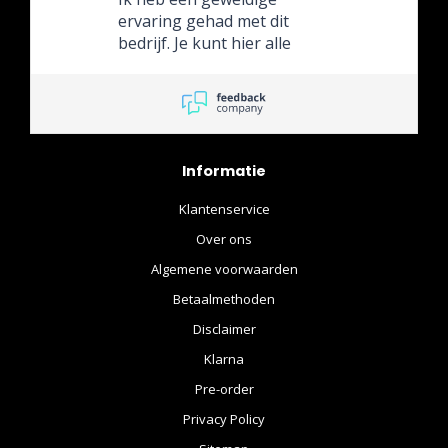
ervaring gehad met dit
bedrijf. Je kunt hier alle
nieuwe releases van Hot
Toys bestellen; het is een
van de weinige bedrijven in
de Benelux met zo’n
uitgebreide catalogus.
Informatie
Klantenservice
Over ons
Algemene voorwaarden
Betaalmethoden
Disclaimer
Klarna
Pre-order
Privacy Policy