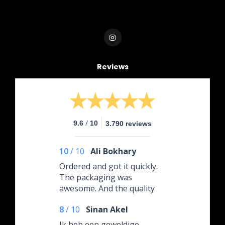
Reviews
/
9.6
10
3.790 reviews
10
/
10
Ali Bokhary
Ordered and got it quickly.
The packaging was
awesome. And the quality
excellent. I can recommend!
8
/
10
Sinan Akel
Ik heb een geweldige