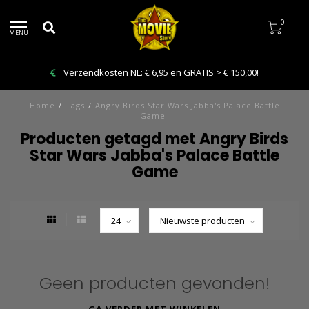
0
MENU
Verzendkosten NL: € 6,95 en GRATIS > € 150,00!
Home
/
Tags
/
Angry Birds Star Wars Jabba's Palace Battle
Game
Producten getagd met Angry Birds
Star Wars Jabba's Palace Battle
Game
Geen producten gevonden!