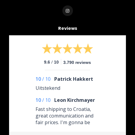
Reviews
/
9.6
10
3.790 reviews
10
/
10
Patrick Hakkert
Uitstekend
10
/
10
Leon Kirchmayer
Fast shipping to Croatia,
great communication and
fair prices. I'm gonna be
ordering again.