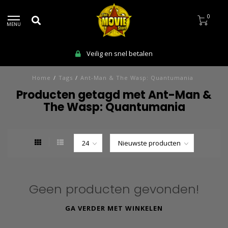
0
MENU
Veilig en snel betalen
Home
/
Tags
/
Ant-Man & The Wasp: Quantumania
Producten getagd met Ant-Man &
The Wasp: Quantumania
Geen producten gevonden!
GA VERDER MET WINKELEN