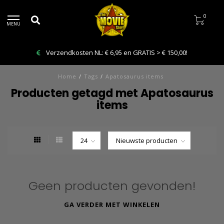
0
MENU
Verzendkosten NL: € 6,95 en GRATIS > € 150,00!
Home
/
Tags
/
Apatosaurus items
Producten getagd met Apatosaurus
items
Geen producten gevonden!
GA VERDER MET WINKELEN