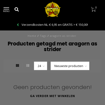
0
MENU
Verzendkosten NL: € 6,95 en GRATIS > € 150,00!
Home
/
Tags
/
aragorn as strider
Producten getagd met aragorn as
strider
Geen producten gevonden!
GA VERDER MET WINKELEN