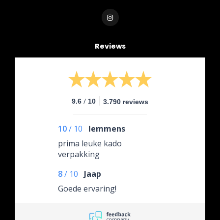
Reviews
/
9.6
10
3.790 reviews
10
/
10
lemmens
prima leuke kado
verpakking
8
/
10
Jaap
Goede ervaring!