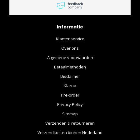
verpakking. En you get
what you buy. I Would
recommend.
Informatie
Klantenservice
Over ons
Algemene voorwaarden
Betaalmethoden
Disclaimer
Klarna
Pre-order
Privacy Policy
Sitemap
Verzenden & retourneren
Verzendkosten binnen Nederland