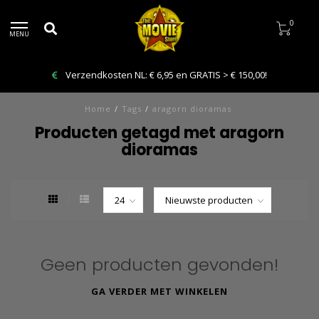
0
MENU
Verzendkosten NL: € 6,95 en GRATIS > € 150,00!
Home
/
Tags
/
aragorn dioramas
Producten getagd met aragorn
dioramas
Geen producten gevonden!
GA VERDER MET WINKELEN