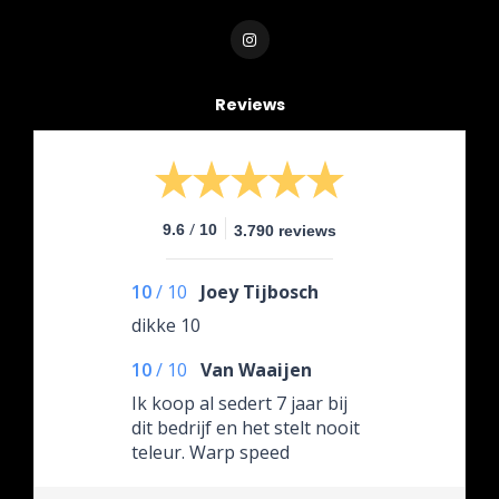
Reviews
/
9.6
10
3.790 reviews
10
/
10
Joey Tijbosch
dikke 10
10
/
10
Van Waaijen
Ik koop al sedert 7 jaar bij
dit bedrijf en het stelt nooit
teleur. Warp speed
verzending. Mega goede