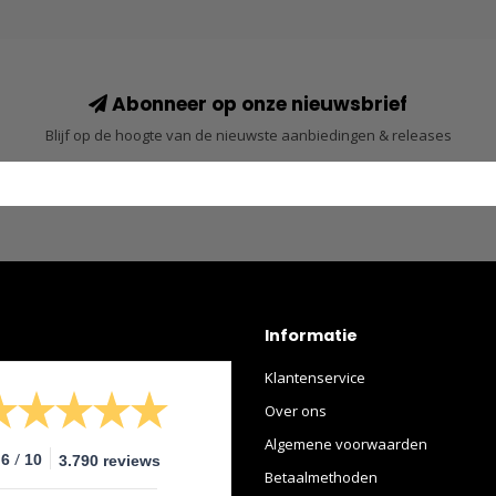
Abonneer op onze nieuwsbrief
Blijf op de hoogte van de nieuwste aanbiedingen & releases
Informatie
Klantenservice
Over ons
Algemene voorwaarden
/
.6
10
3.790 reviews
Betaalmethoden