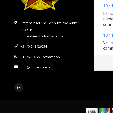
10
/
Ich k
niede
Statensingel 52c (Géén fysieke winkel)
sehr
3039 LP
selbs
10
/
Stern
Rotterdam, the Netherlands
empf
Vrien
auch
+31 (0)6 18426954
comm
Supp
GEEN/NO SMS/Whatsapp!
Unte
garan
info@moviestore.nl
eink