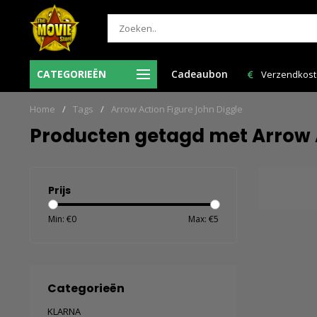
 besteld = de volgende
CATEGORIEËN
Cadeaubon
Verzendkosten NL: € 6,95 en GRATIS > € 150,
n huis!
Home
/
Tags
/
Arrow Action Figure John Diggle
Producten getagd met Arrow A
Prijs
Min: €
0
Max: €
5
Categorieën
KLARNA