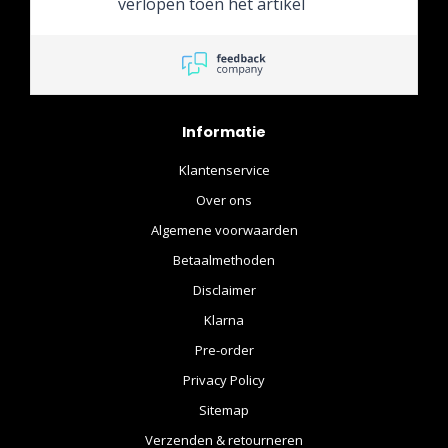
verlopen toen het artikel
onderweg was naar de
winkel werd gevraagd om
het rest bedrag te voldoen.
En het product is direct na
binnenkomst bij de winkel
Informatie
doorgestuurd naar mijn
huis adres.
Klantenservice
Over ons
Algemene voorwaarden
Betaalmethoden
Disclaimer
Klarna
Pre-order
Privacy Policy
Sitemap
Verzenden & retourneren