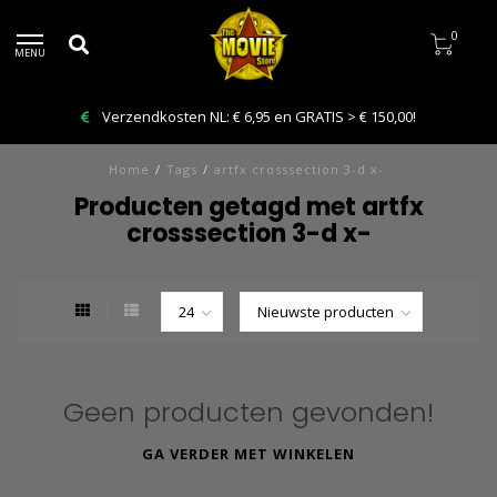
0
MENU
Verzendkosten NL: € 6,95 en GRATIS > € 150,00!
Home
/
Tags
/
artfx crosssection 3-d x-
Producten getagd met artfx
crosssection 3-d x-
Geen producten gevonden!
GA VERDER MET WINKELEN