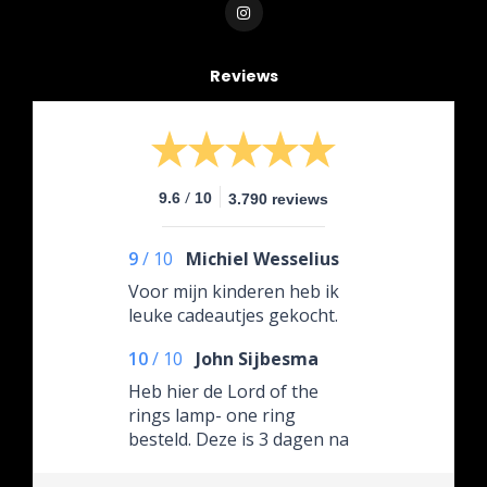
Reviews
/
9.6
10
3.790 reviews
9
/
10
Michiel Wesselius
Voor mijn kinderen heb ik
leuke cadeautjes gekocht.
10
/
10
John Sijbesma
Heb hier de Lord of the
rings lamp- one ring
besteld. Deze is 3 dagen na
bestelling aangekomen. Tot
mijn verbazing in