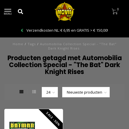
0
MENU
Verzendkosten NL: € 6,95 en GRATIS > € 150,00!
Home
/
Tags
/
Automobilia Collection Special - "The Bat"
Dark Knight Rises
Producten getagd met Automobilia
Collection Special - "The Bat" Dark
Knight Rises
SALE -50%