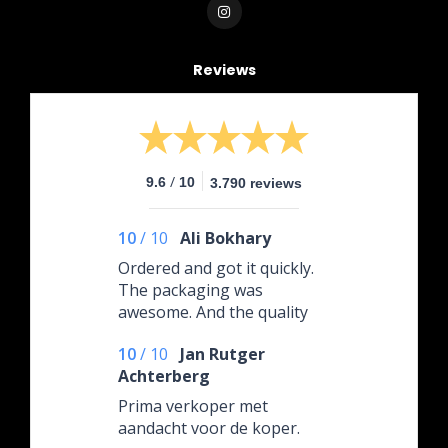
Reviews
/
9.6
10
3.790 reviews
10
/
10
Ali Bokhary
Ordered and got it quickly.
The packaging was
awesome. And the quality
excellent. I can recommend!
10
/
10
Jan Rutger
Achterberg
Prima verkoper met
aandacht voor de koper.