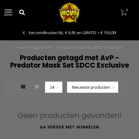
0
MENU
Verzendkosten NL: € 6,95 en GRATIS > € 150,00!
Home
/
Tags
/
AvP - Predator Mask Set SDCC Exclusive
Producten getagd met AvP -
Predator Mask Set SDCC Exclusive
Geen producten gevonden!
GA VERDER MET WINKELEN