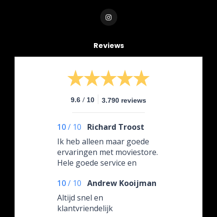
Reviews
/
9.6
10
3.790 reviews
10
/
10
Richard Troost
Ik heb alleen maar goede
ervaringen met moviestore.
Hele goede service en
netjes verpakt verstuurd.
10
/
10
Andrew Kooijman
Kortom ik blijf er bestellen!!
Altijd snel en
klantvriendelijk