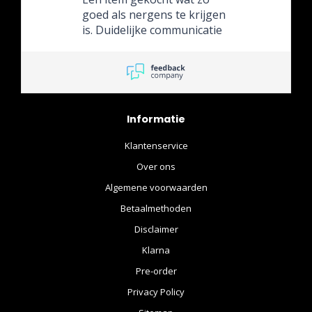
enig voorbehoud aan
goed als nergens te krijgen
iedereen aanbevelen.
is. Duidelijke communicatie
Topper!
over de leverdatum.
Informatie
Klantenservice
Over ons
Algemene voorwaarden
Betaalmethoden
Disclaimer
Klarna
Pre-order
Privacy Policy