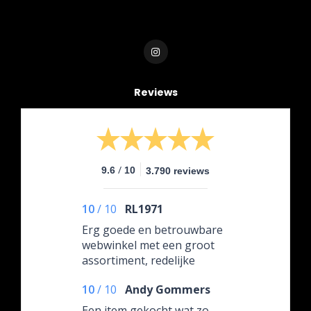
Reviews
/
9.6
10
3.790 reviews
10
/
10
RL1971
Erg goede en betrouwbare
webwinkel met een groot
assortiment, redelijke
orijzen en een uitstekende
10
/
10
Andy Gommers
service. Ik bestel er graag
en kan de winkel zonder
Een item gekocht wat zo