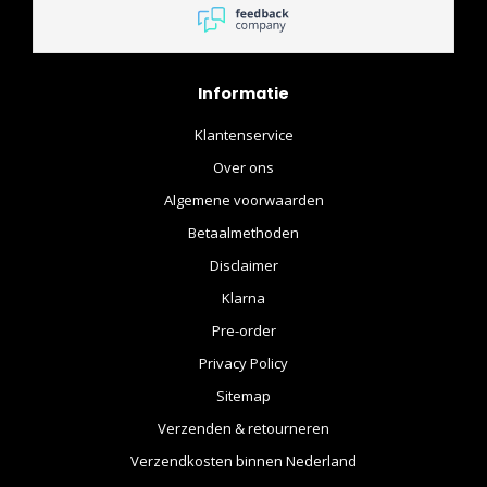
Moviestore liet dit weten en
dacht mee om het zo goed
mogelijk op te lossen. 1 ster
in het logo maar 5 sterren
Informatie
van mij.
Klantenservice
Over ons
Algemene voorwaarden
Betaalmethoden
Disclaimer
Klarna
Pre-order
Privacy Policy
Sitemap
Verzenden & retourneren
Verzendkosten binnen Nederland